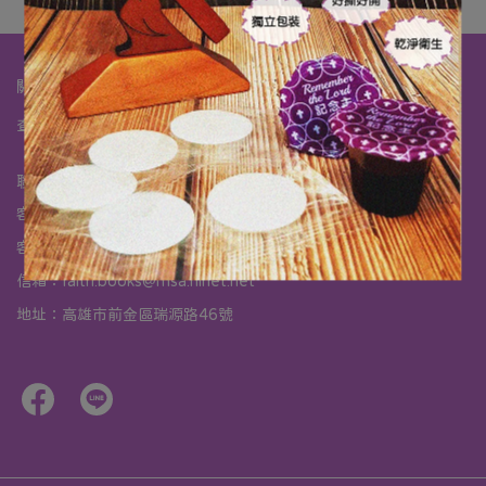
關於我們
查詢
關於我們
我的帳戶
海外購物須知
商品退換貨須知
聯絡我們
客服專線：07-2019888
客服時間：週一~週六 10:00 am ~ 19:00 pm 週日公休
信箱：faith.books@msa.hinet.net
地址：高雄市前金區瑞源路46號