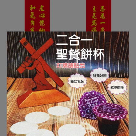
NH-18春聯-虛心能納福,和
NH-19春聯-春為一年首,主
氣自生春
是萬福源
NT$20
NT$20
加入購物車
加入購物車