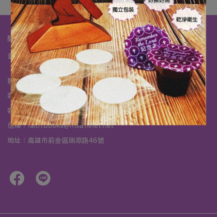
關於我們
查詢
關於我們
我的帳戶
海外購物須知
商品退換貨須知
聯絡我們
客服專線：07-2019888
客服時間：週一~週六 10:00 am ~ 19:00 pm 週日公休
信箱：faith.books@msa.hinet.net
地址：高雄市前金區瑞源路46號