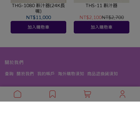
THG-1080 斟汁器(24K長
THS-11 斟汁器
嘴)
NT$11,000
NT$2,100
NT$2,700
加入購物車
加入購物車
關於我們
查詢
關於我們
我的帳戶
海外購物須知
商品退換貨須知
聯絡我們
客服專線：07-2019888
客服時間：週一~週六 10:00 am ~ 19:00 pm 週日公休
信箱：faith.books@msa.hinet.net
地址：高雄市前金區瑞源路46號