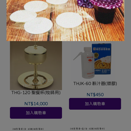
THS-25韓國銀聖餐餅盤-
不含蓋 (特價)
NT$1,750
已售完
THJK-60 斟汁器(塑膠)
THG-120 聖餐杯(牧師用)
NT$450
NT$14,000
加入購物車
加入購物車