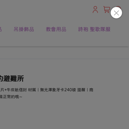
品
吊掛飾品
教會用品
詩袍 聖歌隊服
我的避難所
｜卡片+牛皮紙信封 材質｜無光澤象牙卡240磅 提醒｜商
是正常的哦∼