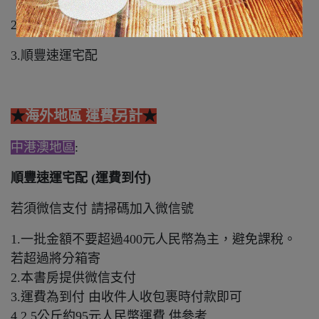
2.郵局宅配 or 貨到付款
3.順豐速運宅配
★
海外地區 運費另計
★
中港澳地區
:
順豐速運宅配 (運費到付)
若須微信支付 請掃碼加入微信號
1.一批金額不要超過400元人民幣為主，避免課稅。
若超過將分箱寄
2.本書房提供微信支付
3.運費為到付 由收件人收包裹時付款即可
4.2.5公斤約95元人民幣運費 供參考