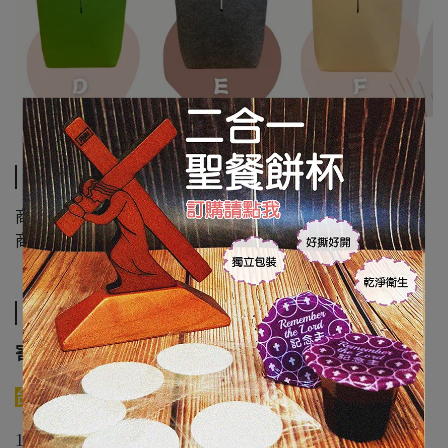
規格說明
商品材質: 羊毛氈/PU合成皮
商品尺寸: 高34cm, 寬24 cm, 底厚9cm
運送方式
寄送說明:
台灣地區
:
1. 711超商取貨不付款