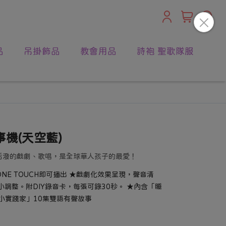
品
吊掛飾品
教會用品
詩袍 聖歌隊服
機(天空藍)
活潑的戲劇、歌唱，是全球華人孩子的最愛！
E TOUCH即可播出 ★戲劇化效果呈現，聲音清
小調整。附DIY錄音卡，每張可錄30秒。 ★內含「睡
小實踐家」10集雙語有聲故事