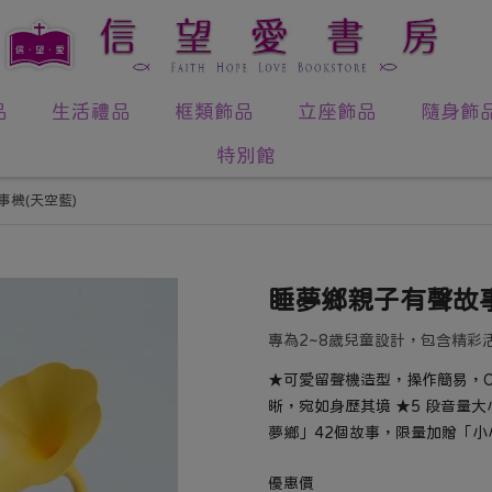
品
生活禮品
框類飾品
立座飾品
隨身飾
特別館
機(天空藍)
睡夢鄉親子有聲故事
專為2~8歲兒童設計，包含精彩
★可愛留聲機造型，操作簡易，ON
晰，宛如身歷其境 ★5 段音量大
夢鄉」42個故事，限量加贈「小
優惠價