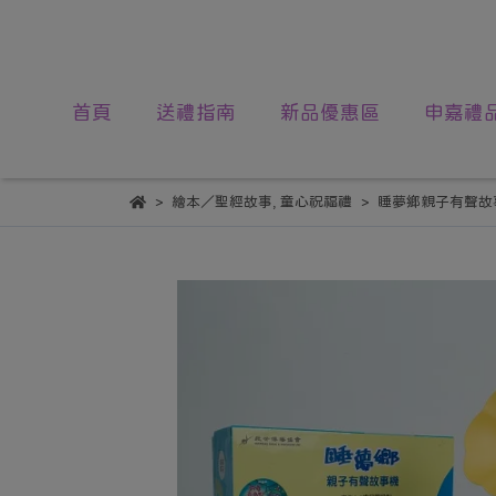
首頁
送禮指南
新品優惠區
申嘉禮
繪本／聖經故事
,
童心祝福禮
睡夢鄉親子有聲故事