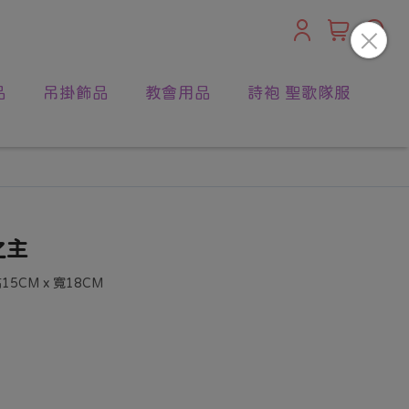
品
吊掛飾品
教會用品
詩袍 聖歌隊服
之主
5CM x 寬18CM