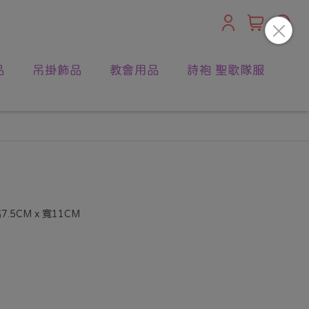
品
吊掛飾品
教會用品
詩袍 聖歌隊服
5CM x 寬11CM