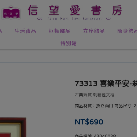
品
生活禮品
框類飾品
立座飾品
隨身飾
特別館
73313 喜樂平安-
古典氣質 刺繡經文框
商品材質：掛立兩用 商品尺寸: 21c
NT$690
商品編號:
43040038