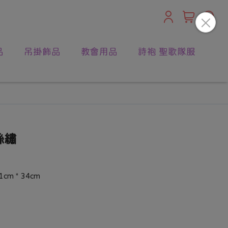
品
吊掛飾品
教會用品
詩袍 聖歌隊服
絲繡
m * 34cm