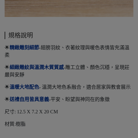
規格說明
🌟
精緻雕刻細節
-
翅膀羽紋、衣著紋理與暖色表情皆充滿溫
柔
🌟
細緻雕紋與溫潤木質質感
-
雕工立體、顏色沉穩，呈現莊
嚴與安靜
🌟
溫暖大地配色
-
溫潤大地色系融合，適合居家與教會展示
🌟
送禮自用皆具意義
-
平安、盼望與神同在的象徵
尺寸: 12.5 X 7.2 X 20 CM
材質:樹脂