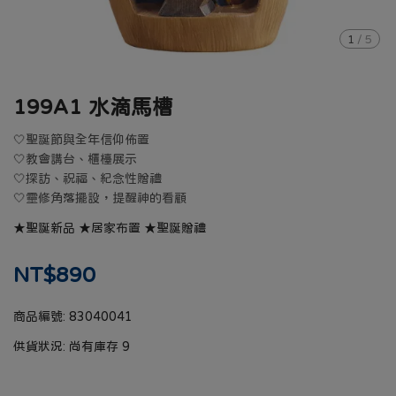
1
/
5
199A1 水滴馬槽
🤍聖誕節與全年信仰佈置
🤍教會講台、櫃檯展示
🤍探訪、祝福、紀念性贈禮
🤍靈修角落擺設，提醒神的看顧
★聖誕新品 ★居家布置 ★聖誕贈禮
NT$890
商品編號:
83040041
供貨狀況:
尚有庫存 9