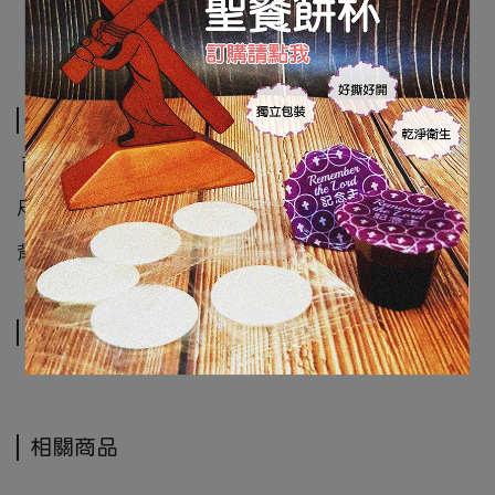
規格說明
商品類別 : 不織布
尺寸:32x32cm
背面有背膠 撕下後可直接黏貼
運送方式
相關商品