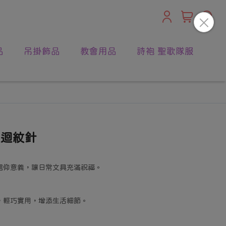
品
吊掛飾品
教會用品
詩袍 聖歌隊服
夾迴紋針
信仰意義，讓日常文具充滿祝福。
，輕巧實用，增添生活細節。