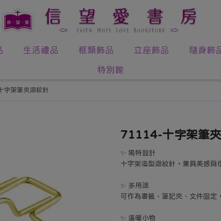
品
生活禮品
框類飾品
立座飾品
隨身飾
特別館
4-十字架筆夾迴紋針
71114-十字架筆
✨ 獨特設計
十字架造型迴紋針，兼具美感與
✨ 多用途
可作為書籤、筆記夾、文件固定
✨ 溫暖小物