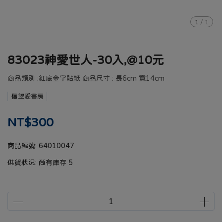
1
/
1
83023神愛世人-30入,@10元
商品類別 :紅底金字貼紙 商品尺寸 : 長6cm 寬14cm
信望愛書房
NT$300
商品編號:
64010047
供貨狀況:
尚有庫存 5