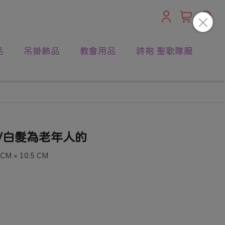
品
吊掛飾品
教會用品
詩袍 聖歌隊服
籤/白髮為老年人的
 × 10.5 CM