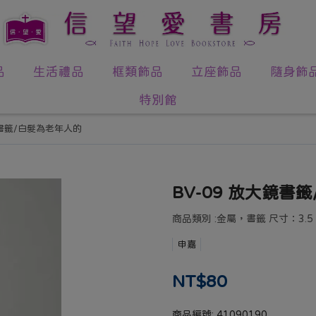
品
生活禮品
框類飾品
立座飾品
隨身飾
特別館
鏡書籤/白髮為老年人的
BV-09 放大鏡書
商品類別 :金屬，書籤 尺寸：3.5 CM
申嘉
NT$80
商品編號:
41090190