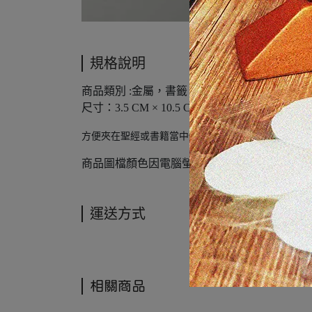
規格說明
商品類別 :金屬，書籤
尺寸：3.5 CM × 10.5 CM
方便夾在聖經或書籍當中做使用
商品圖檔顏色因電腦螢幕設定差異會略有不同
運送方式
相關商品