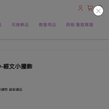
品
吊掛飾品
教會用品
詩袍 聖歌隊服
-O-經文小擺飾
日禮物 福音禮品