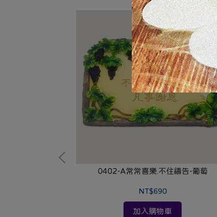
一切的憂慮
0402-A常常喜樂.不住禱告-葡萄
NT$690
加入購物車