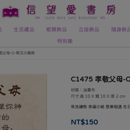
品
生活禮品
框類飾品
立座飾品
隨身飾
特別館
孝敬父母-O-經文小擺飾
C1475 孝敬父母
材質：油畫布
尺寸:高 10 X 寬 10 X 厚 2 cm
受洗禮物 幸福小組 恩惠相遇 生
NT$150