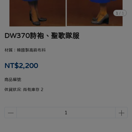
1
/
1
DW370詩袍、聖歌隊服
材質：韓國製高級布料
NT$2,200
商品編號:
供貨狀況:
尚有庫存 2