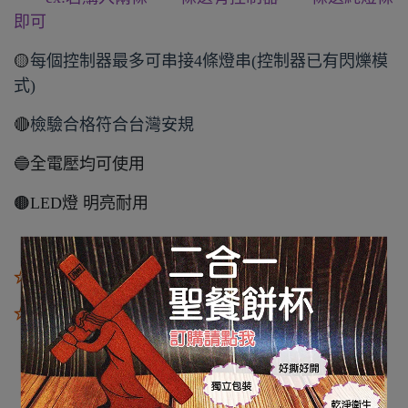
即可
🟡
每個控制器最多可串接4條燈串(控制器已有閃爍模
式)
🔴
檢驗合格符合台灣安規
🔵全電壓均可使用
🟤LED燈 明亮耐用
☆燈串與電源線連接處轉接頭務必轉緊
☆請勿靠近灑水器 ☆請勿靠近火源☆