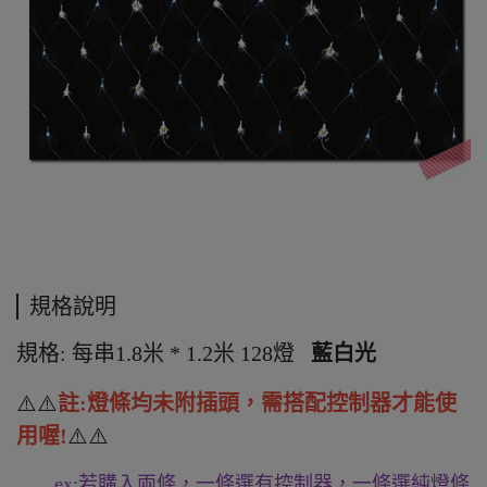
規格說明
規格:
每串1.8米 * 1.2米 128燈
藍白
光
⚠️⚠️
註:燈條均未附插頭，需搭配控制器才能使
用喔!
⚠️⚠️
ex:若購入兩條，一條選有控制器，一條選純燈條