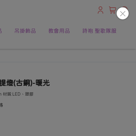
品
吊掛飾品
教會用品
詩袍 聖歌隊服
提燈(古銅)-暖光
m 材質:LED、塑膠
格