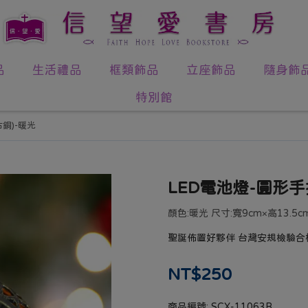
品
生活禮品
框類飾品
立座飾品
隨身飾
特別館
銅)-暖光
LED電池燈-圓形手
顏色:暖光 尺寸:寬9cm×高13.5c
聖誕佈置好夥伴 台灣安規檢驗合
NT$250
商品編號:
SCX-11063B