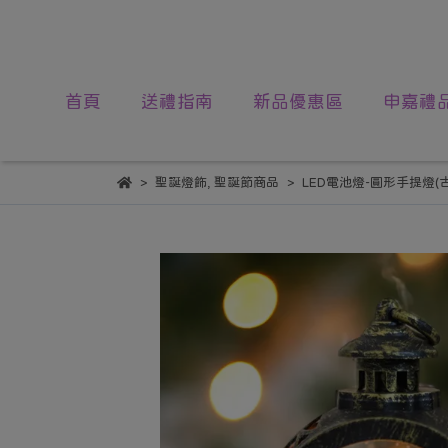
首頁
送禮指南
新品優惠區
申嘉禮
聖誕燈飾
,
聖誕節商品
LED電池燈-圓形手提燈(古