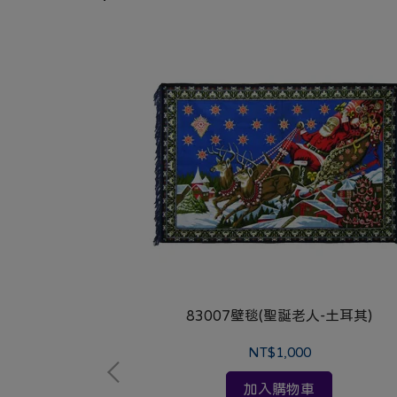
83007壁毯(聖誕老人-土耳其)
漫步音樂鈴
NT$1,000
加入購物車