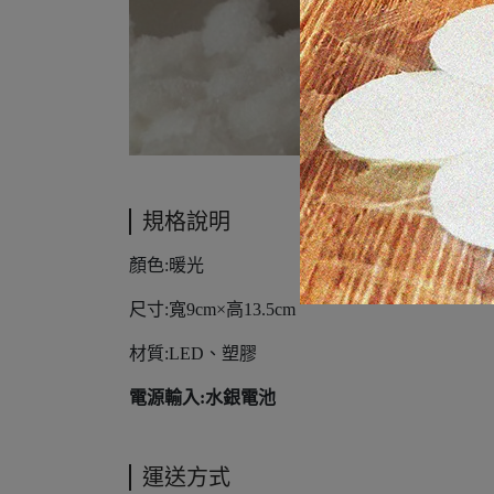
規格說明
顏色:暖光
尺寸:寬9cm×高13.5cm
材質:LED、塑膠
電源輸入:水銀電池
運送方式