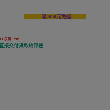
滿2000元免運
取貨!!!★
 直接交付貨款給郵差