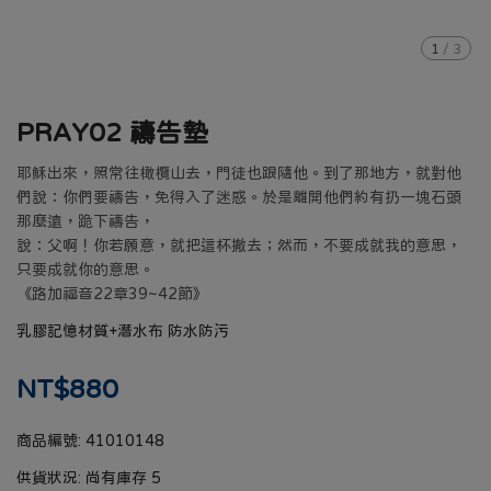
1
/
3
PRAY02 禱告墊
耶穌出來，照常往橄欖山去，門徒也跟隨他。到了那地方，就對他
們說：你們要禱告，免得入了迷惑。於是離開他們約有扔一塊石頭
那麼遠，跪下禱告，
說：父啊！你若願意，就把這杯撤去；然而，不要成就我的意思，
只要成就你的意思。
《路加福音22章39~42節》
乳膠記憶材質+潛水布 防水防污
NT$880
商品編號:
41010148
供貨狀況:
尚有庫存 5