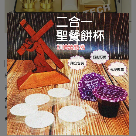
規格說明
材質：精緻絨布外盒，24K金，塑膠
商品尺寸:
內容物: 24K金聖餐杯*6 聖餐餅盒*1 24K聖餐餅盤*1 葡萄汁
容器*1
產地: 韓國